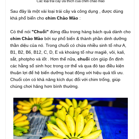
Các loại trái cây ưa thích của chim chào mào
Sau đây là một vài loại trái cây và công dụng , được dùng
khá phổ biến cho
chim Chào Mào
:
Có thể nói
"Chuối"
đứng đầu trong hàng bách quả dành cho
chim Chào Mào
bởi sự phổ biến & thành phần dinh dưỡng
thần diệu của nó. Trong chuối có chứa nhiều sinh tố như A,
B1, B2, B6, B12, C, D, E và khoáng tố như magiê, vôi, kali,
sắt, photpho và iốt . Hơn thế nữa,
chuối
còn giúp ổn định
các hằng số sinh học trong cơ thể và qua đó tạo điều kiện
thuận lợi để hệ biến dưỡng hoạt động với hiệu quả tối ưu.
Chuối còn có khả năng kích dục đối với chim trống, giúp
chúng chơi hăng hơn bình thường.