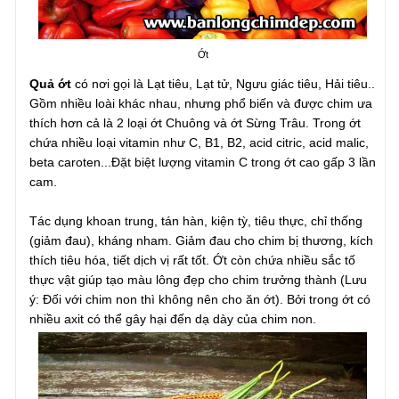
Ớt
Quả ớt
có nơi gọi là Lạt tiêu, Lạt tử, Ngưu giác tiêu, Hải tiêu..
Gồm nhiều loài khác nhau, nhưng phổ biến và được chim ưa
thích hơn cả là 2 loại ớt Chuông và ớt Sừng Trâu. Trong ớt
chứa nhiều loại vitamin như C, B1, B2, acid citric, acid malic,
beta caroten...Đặt biệt lượng vitamin C trong ớt cao gấp 3 lần
cam.
Tác dụng khoan trung, tán hàn, kiện tỳ, tiêu thực, chỉ thống
(giảm đau), kháng nham. Giảm đau cho chim bị thương, kích
thích tiêu hóa, tiết dịch vị rất tốt. Ớt còn chứa nhiều sắc tố
thực vật giúp tạo màu lông đẹp cho chim trưởng thành (Lưu
ý: Đối với chim non thì không nên cho ăn ớt). Bởi trong ớt có
nhiều axit có thể gây hại đến dạ dày của chim non.