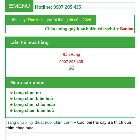
MENU
Hotline: 0907 205 435
Hôm nay:
Thứ Hai,
ngày
10
tháng
08
năm
2026
Chào mừng quý khách đến với website
Banlongchimdep
Liên hệ mua hàng
Bán Hàng
0907 205 435
Menu sản phẩm
Long chim mi
Lồng chim biên hoà
Lồng chim chào mào
Lồng chạm biên hoà
Trang chủ
»
Kỹ thuật nuôi chim cảnh
»
Các loại trái cây ưa thích của
chim chào mào