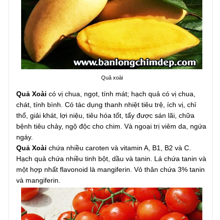
Quả xoài
Quả Xoài
có vị chua, ngọt, tính mát; hạch quả có vị chua,
chát, tính bình. Có tác dụng thanh nhiệt tiêu trệ, ích vị, chỉ
thổ, giải khát, lợi niệu, tiêu hóa tốt, tẩy được sán lãi, chữa
bệnh tiêu chảy, ngộ độc cho chim. Và ngoại trị viêm da, ngứa
ngáy.
Quả Xoài
chứa nhiều caroten và vitamin A, B1, B2 và C.
Hạch quả chứa nhiều tinh bột, dầu và tanin. Lá chứa tanin và
một hợp nhất flavonoid là mangiferin. Vỏ thân chứa 3% tanin
và mangiferin.