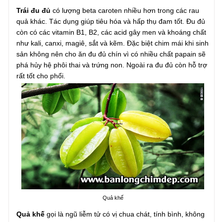
Trái đu đủ
có lượng beta caroten nhiều hơn trong các rau
quả khác. Tác dụng giúp tiêu hóa và hấp thụ đam tốt. Đu đủ
còn có các vitamin B1, B2, các acid gây men và khoáng chất
như kali, canxi, magiê, sắt và kẽm. Đặc biệt chim mái khi sinh
sản không nên cho ăn đu đủ chín vì có nhiều chất papain sẽ
phá hủy hệ phôi thai và trứng non. Ngoài ra đu đủ còn hỗ trợ
rất tốt cho phổi.
Quả khế
Quả khế
gọi là ngũ liễm tử có vị chua chát, tính bình, không