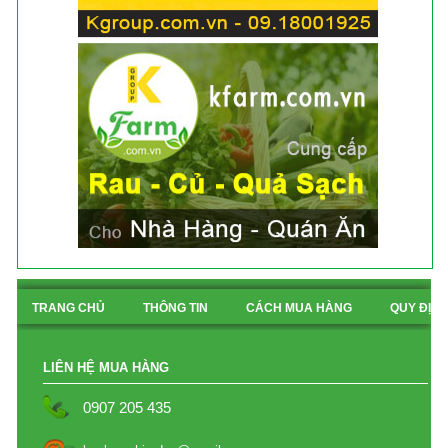
TRANG CHỦ
THÔNG TIN
CÁCH MUA HÀNG
QUY ĐỊN
BẢN ĐỒ
LIÊN HỆ MUA HÀNG
0907 205 435