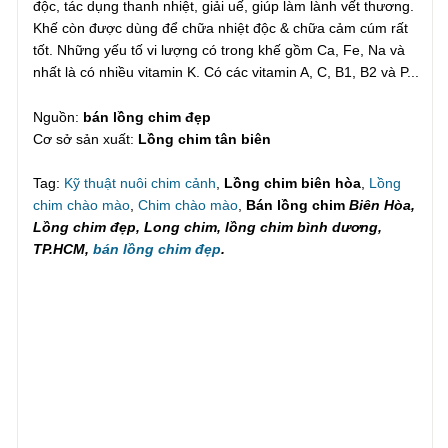
độc, tác dụng thanh nhiệt, giải uế, giúp làm lành vết thương.
Khế còn được dùng để chữa nhiệt độc & chữa cảm cúm rất
tốt. Những yếu tố vi lượng có trong khế gồm Ca, Fe, Na và
nhất là có nhiều vitamin K. Có các vitamin A, C, B1, B2 và P...
Nguồn:
bán lồng chim đẹp
Cơ sở sản xuất:
Lồng chim tân biên
Tag:
Kỹ thuật nuôi chim cảnh
,
Lồng chim biên hòa
,
Lồng
chim chào mào
,
Chim chào mào
,
Bán lồng chim
Biên Hòa,
Lồng chim đẹp, Long chim, lồng chim bình dương,
TP.HCM,
bán lồng chim đẹp
.