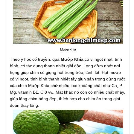
Mướp khía
Theo y học cổ truyền, quả
Mướp Khía
có vị ngọt nhạt, tính
bình, có tác dụng thanh nhiệt giải độc. Long đờm nhớt nơi
họng giúp chim có giọng hót trong trẻo, lảnh lót. Hạt mướp
có vị ngọt, tính bình thanh nhiệt tẩy giun sán trong đừng ruột
của chim.Mướp Khía chứ nhiều loại khoáng chất như Ca, P,
Mg, vitamin B1, C 8 vv...Mặt khác nó còn có nhiều chất nhày,
giúp lông chim bóng đẹp, thích hợp cho chim ăn trong giai
đoạn thay lông.